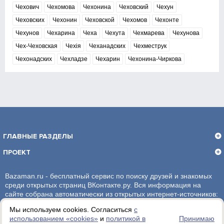
Чехович
Чехомова
Чехонина
Чеховский
Чехун
Чеховских
Чехонин
Чеховской
Чехомов
Чехонте
Чехунов
Чехарина
Чеха
Чехута
Чехмарева
Чехунова
Чех-Чеховская
Чехія
Чеханадских
Чехместрук
Чехонадских
Чехладзе
Чехарин
Чехонина-Чиркова
ГЛАВНЫЕ РАЗДЕЛЫ
ПРОЕКТ
Bazaman.ru - бесплатный сервис по поиску друзей и знакомых
среди открытых страниц ВКонтакте.ру. Вся информация на
сайте собрана автоматически из открытых интернет-источников:
социальная сеть ВКонтакте.ру. За достоверность информации,
Мы используем cookies. Согласиться
с
администрация сайта ответственности не несет.
использованием «сookies»
и
политикой в
Принимаю