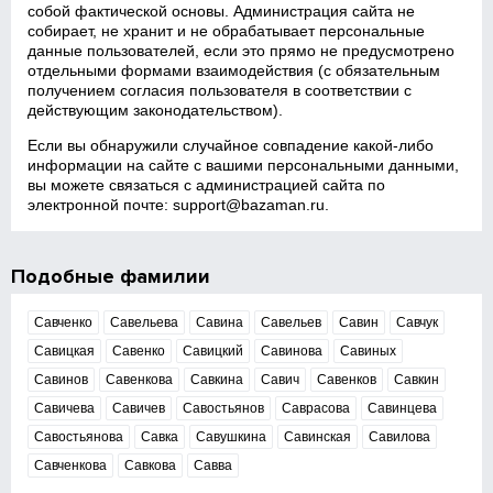
собой фактической основы. Администрация сайта не
собирает, не хранит и не обрабатывает персональные
данные пользователей, если это прямо не предусмотрено
отдельными формами взаимодействия (с обязательным
получением согласия пользователя в соответствии с
действующим законодательством).
Если вы обнаружили случайное совпадение какой‑либо
информации на сайте с вашими персональными данными,
вы можете связаться с администрацией сайта по
электронной почте:
support@bazaman.ru
.
Подобные фамилии
Савченко
Савельева
Савина
Савельев
Савин
Савчук
Савицкая
Савенко
Савицкий
Савинова
Савиных
Савинов
Савенкова
Савкина
Савич
Савенков
Савкин
Савичева
Савичев
Савостьянов
Саврасова
Савинцева
Савостьянова
Савка
Савушкина
Савинская
Савилова
Савченкова
Савкова
Савва