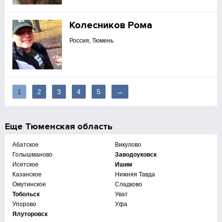
Колесников Рома
Россия, Тюмень
1
2
3
4
5
→
Еще
Тюменская область
Абатское
Викулово
Голышманово
Заводоуковск
Исетское
Ишим
Казанское
Нижняя Тавда
Омутинское
Сладково
Тобольск
Уват
Упорово
Уфа
Ялуторовск