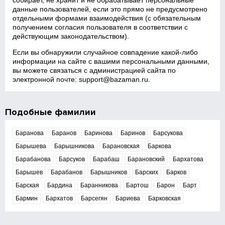
собирает, не хранит и не обрабатывает персональные
данные пользователей, если это прямо не предусмотрено
отдельными формами взаимодействия (с обязательным
получением согласия пользователя в соответствии с
действующим законодательством).
Если вы обнаружили случайное совпадение какой‑либо
информации на сайте с вашими персональными данными,
вы можете связаться с администрацией сайта по
электронной почте:
support@bazaman.ru
.
Подобные фамилии
Баранова
Баранов
Баринова
Баринов
Барсукова
Барышева
Барышникова
Барановская
Баркова
Барабанова
Барсуков
Барабаш
Барановский
Бархатова
Барышев
Барабанов
Барышников
Барских
Барков
Барская
Бардина
Баранникова
Бартош
Барон
Барт
Бармин
Бархатов
Барсегян
Бариева
Барковская