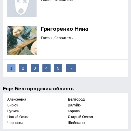
Григоренко Нина
Россия, Строитель
1
2
3
4
5
→
Еще
Белгородская область
Алексеевка
Белгород
Бирюч
Валуйки
Губкин
Короча
Новый Оскол
Старый Оскол
Чернянка
Шебекино