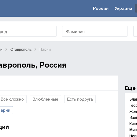
Россия
Украина
ай
Ставрополь
Парни
аврополь, Россия
Ещ
Всё сложно
Влюбленные
Есть подруга
Бла
Геор
парни
Жел
Изо
Кис
дий
Мин
Нев