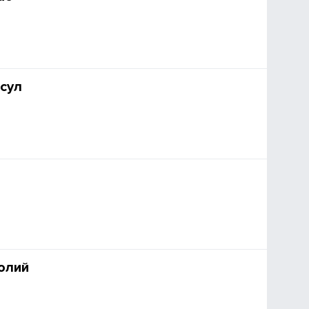
сул
олий