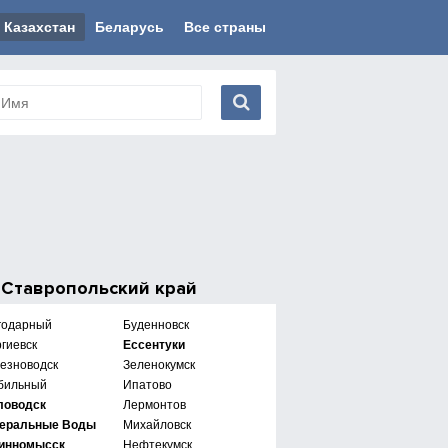
Казахстан
Беларусь
Все страны
е
Ставропольский край
годарный
Буденновск
гиевск
Ессентуки
езноводск
Зеленокумск
бильный
Ипатово
ловодск
Лермонтов
еральные Воды
Михайловск
инномысск
Нефтекумск