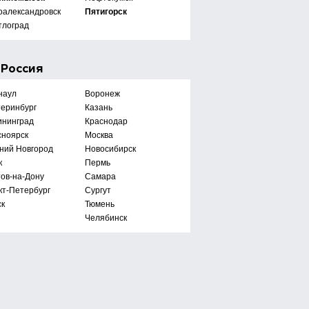
оалександровск
Пятигорск
тлоград
е
Россия
наул
Воронеж
теринбург
Казань
ининград
Краснодар
сноярск
Москва
ний Новгород
Новосибирск
к
Пермь
тов-на-Дону
Самара
кт-Петербург
Сургут
ск
Тюмень
Челябинск