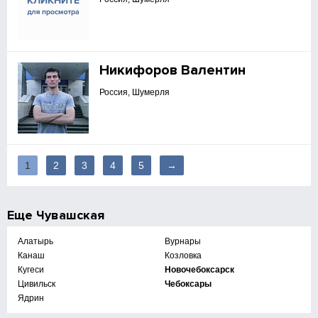
Никифоров Валентин
Россия, Шумерля
1
2
3
4
5
→
Еще
Чувашская
Алатырь
Вурнары
Канаш
Козловка
Кугеси
Новочебоксарск
Цивильск
Чебоксары
Ядрин