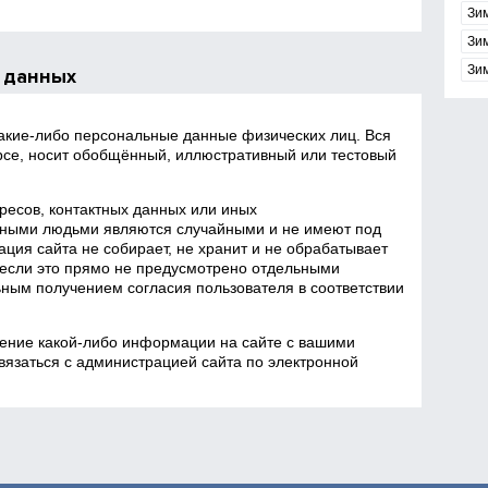
Зи
Зи
Зи
 данных
какие‑либо персональные данные физических лиц. Вся
се, носит обобщённый, иллюстративный или тестовый
есов, контактных данных или иных
ными людьми являются случайными и не имеют под
ция сайта не собирает, не хранит и не обрабатывает
если это прямо не предусмотрено отдельными
ным получением согласия пользователя в соответствии
ение какой‑либо информации на сайте с вашими
язаться с администрацией сайта по электронной