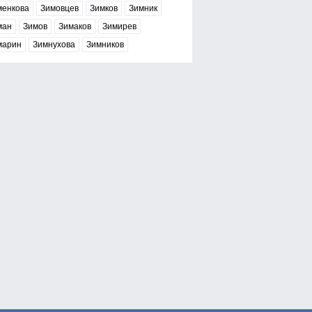
менкова
Зимовцев
Зимков
Зимник
ман
Зимов
Зимаков
Зимирев
марин
Зимнухова
Зимников