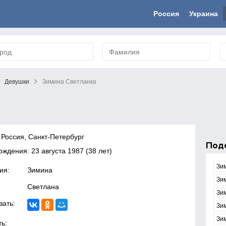
Россия
Украина
Девушки
Зимина Светланка
 Россия, Санкт-Петербург
Под
рождения:
23 августа 1987
(38 лет)
Зи
ия:
Зимина
Зи
Светлана
Зи
зать:
Зи
Зи
ь: