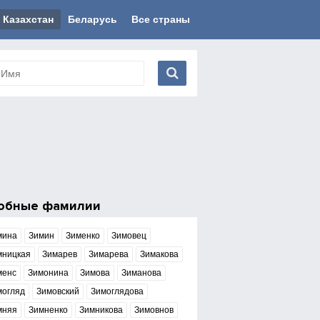
Казахстан
Беларусь
Все страны
обные фамилии
мина
Зимин
Зименко
Зимовец
мницкая
Зимарев
Зимарева
Зимакова
менс
Зимонина
Зимова
Зиманова
могляд
Зимовский
Зимоглядова
мняя
Зимненко
Зимникова
Зимовнов