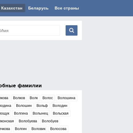
Казахстан
Беларусь
Все страны
обные фамилии
лкова
Волков
Волк
Волос
Волошина
лодина
Волошин
Вольф
Володин
лощук
Волгина
Волынец
Вольская
лконская
Волобуева
Волобуев
лчкова
Волгин
Воловик
Волосова