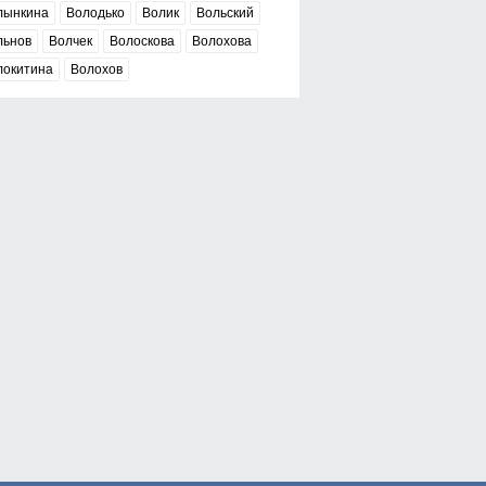
лынкина
Володько
Волик
Вольский
льнов
Волчек
Волоскова
Волохова
локитина
Волохов