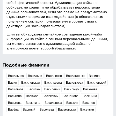
собой фактической основы. Администрация сайта не
собирает, не хранит и не обрабатывает персональные
данные пользователей, если это прямо не предусмотрено
отдельными формами взаимодействия (с обязательным
получением согласия пользователя в соответствии с
действующим законодательством).
Если вы обнаружили случайное совпадение какой‑либо
информации на сайте с вашими персональными данными,
вы можете связаться с администрацией сайта по
электронной почте:
support@bazaman.ru
.
Подобные фамилии
Васильева
Васильев
Василенко
Васильченко
Васина
Васин
Василевская
Васильевна
Василькова
Василевский
Васильков
Василюк
Василевич
Васильчук
Васюкова
Васькина
Васюков
Васюкович
Васнецова
Васенина
Васькова
Васютина
Васильцова
Васькин
Василец
Васёва
Василий
Васенева
Васьковская
Васечкин