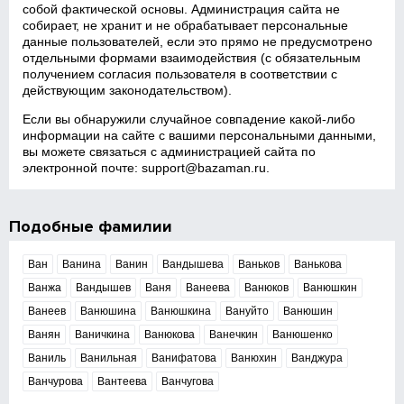
собой фактической основы. Администрация сайта не
собирает, не хранит и не обрабатывает персональные
данные пользователей, если это прямо не предусмотрено
отдельными формами взаимодействия (с обязательным
получением согласия пользователя в соответствии с
действующим законодательством).
Если вы обнаружили случайное совпадение какой‑либо
информации на сайте с вашими персональными данными,
вы можете связаться с администрацией сайта по
электронной почте:
support@bazaman.ru
.
Подобные фамилии
Ван
Ванина
Ванин
Вандышева
Ваньков
Ванькова
Ванжа
Вандышев
Ваня
Ванеева
Ванюков
Ванюшкин
Ванеев
Ванюшина
Ванюшкина
Вануйто
Ванюшин
Ванян
Ваничкина
Ванюкова
Ванечкин
Ванюшенко
Ваниль
Ванильная
Ванифатова
Ванюхин
Ванджура
Ванчурова
Вантеева
Ванчугова