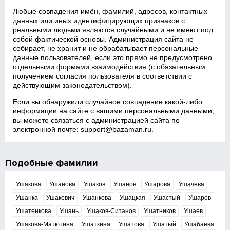
Любые совпадения имён, фамилий, адресов, контактных
данных или иных идентифицирующих признаков с
реальными людьми являются случайными и не имеют под
собой фактической основы. Администрация сайта не
собирает, не хранит и не обрабатывает персональные
данные пользователей, если это прямо не предусмотрено
отдельными формами взаимодействия (с обязательным
получением согласия пользователя в соответствии с
действующим законодательством).
Если вы обнаружили случайное совпадение какой‑либо
информации на сайте с вашими персональными данными,
вы можете связаться с администрацией сайта по
электронной почте:
support@bazaman.ru
.
Подобные фамилии
Ушакова
Ушанова
Ушаков
Ушанов
Ушарова
Ушачева
Ушанка
Ушакевич
Ушанкова
Ушацкая
Ушастый
Ушаров
Ушатенкова
Ушань
Ушаков-Ситанов
Ушатников
Ушаев
Ушакова-Матютина
Ушаткина
Ушатова
Ушатый
Ушабаева