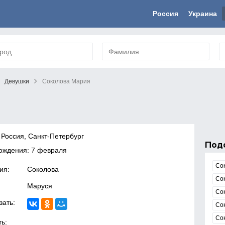
Россия
Украина
Девушки
Соколова Мария
 Россия, Санкт-Петербург
Под
ождения: 7 февраля
Со
ия:
Соколова
Со
Маруся
Со
зать:
Со
Со
ь: