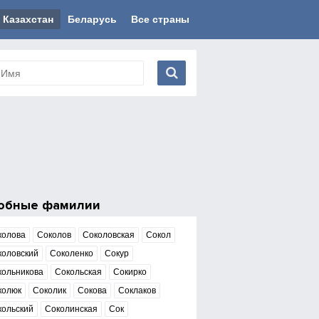
Казахстан
Беларусь
Все страны
обные фамилии
колова
Соколов
Соколовская
Сокол
коловский
Соколенко
Сокур
кольникова
Сокольская
Сокирко
колюк
Соколик
Сокова
Соклаков
кольский
Соколинская
Сок