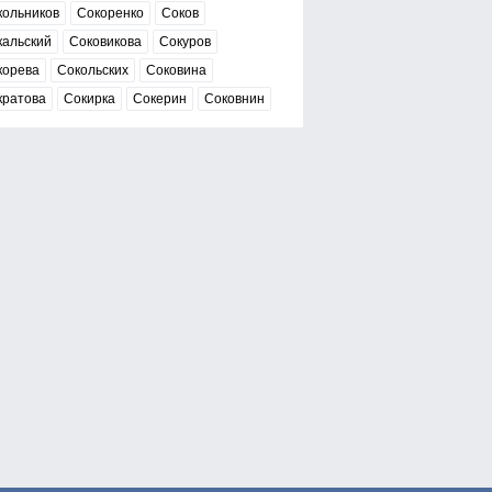
кольников
Сокоренко
Соков
кальский
Соковикова
Сокуров
корева
Сокольских
Соковина
кратова
Сокирка
Сокерин
Соковнин