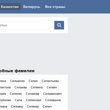
Казахстан
Беларусь
Все страны
обные фамилии
лина
Сильченко
Силин
Силантьева
лантьев
Силаева
Силкина
Силкин
лаев
Силенко
Силакова
Сильванович
луянова
Сила
Силинская
Силиванов
лаков
Сильвер
Силкова
Силич