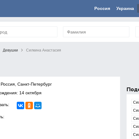
Россия
Украина
Девушки
Силкина Анастасия
 Россия, Санкт-Петербург
Под
ождения: 14 октября
Си
зать:
Си
ь:
Си
Си
Си