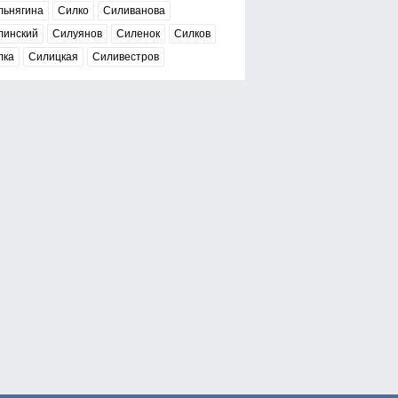
льнягина
Силко
Силиванова
линский
Силуянов
Силенок
Силков
лка
Силицкая
Силивестров