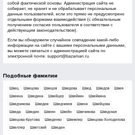
собой фактической основы. Администрация сайта не
собирает, не хранит и не обрабатывает персональные
данные пользователей, если это прямо не предусмотрено
отдельными формами взаимодействия (с обязательным
получением согласия пользователя в соответствии с
действующим законодательством).
Если вы обнаружили случайное совпадение какой‑либо
информации на сайте с вашими персональными данными,
вы можете связаться с администрацией сайта по
электронной почте:
support@bazaman.ru
.
Подобные фамилии
Швец
Швецова
Швецов
Шведова
Швед
Шведов
Швея
Швеина
Шведина
Швейцер
Швейкин
Швейкина
Шведчикова
Шведюк
Шведчиков
Швенк
Швейцова
Шведа
Шведин
Швеин
Швейн
Швечикова
Шведская
Швецова-Крутова
Шведенко
Швемлер
Швецова-Холодилова
Швеллер
Шветский
Шведен