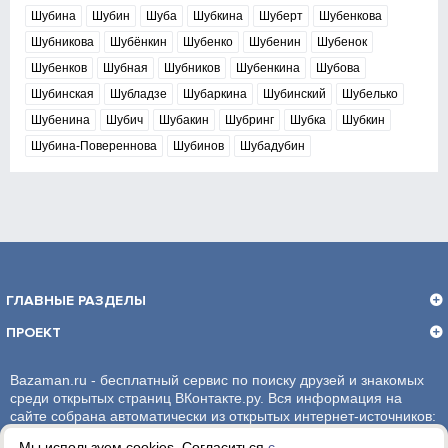
Шубина
Шубин
Шуба
Шубкина
Шуберт
Шубенкова
Шубникова
Шубёнкин
Шубенко
Шубенин
Шубенок
Шубенков
Шубная
Шубников
Шубенкина
Шубова
Шубинская
Шубладзе
Шубаркина
Шубинский
Шубелько
Шубенина
Шубич
Шубакин
Шубринг
Шубка
Шубкин
Шубина-Повереннова
Шубинов
Шубадубин
ГЛАВНЫЕ РАЗДЕЛЫ
ПРОЕКТ
Bazaman.ru - бесплатный сервис по поиску друзей и знакомых
среди открытых страниц ВКонтакте.ру. Вся информация на
сайте собрана автоматически из открытых интернет-источников:
социальная сеть ВКонтакте.ру. За достоверность информации,
Мы используем cookies. Согласиться
с