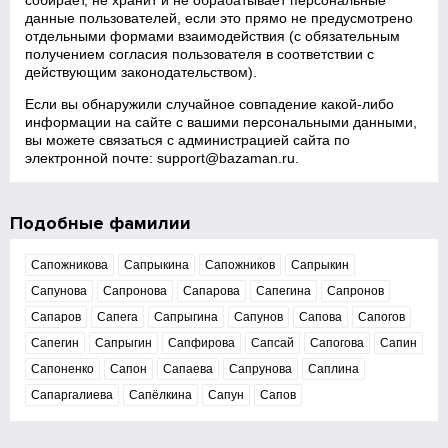
собирает, не хранит и не обрабатывает персональные
данные пользователей, если это прямо не предусмотрено
отдельными формами взаимодействия (с обязательным
получением согласия пользователя в соответствии с
действующим законодательством).
Если вы обнаружили случайное совпадение какой‑либо
информации на сайте с вашими персональными данными,
вы можете связаться с администрацией сайта по
электронной почте:
support@bazaman.ru
.
Подобные фамилии
Сапожникова
Сапрыкина
Сапожников
Сапрыкин
Сапунова
Сапронова
Сапарова
Сапегина
Сапронов
Сапаров
Сапега
Сапрыгина
Сапунов
Сапова
Сапогов
Сапегин
Сапрыгин
Сапфирова
Сапсай
Сапогова
Сапин
Сапоненко
Сапон
Сапаева
Сапрунова
Саплина
Сапаргалиева
Сапёлкина
Сапун
Сапов