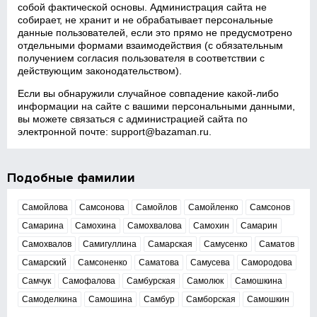
собой фактической основы. Администрация сайта не
собирает, не хранит и не обрабатывает персональные
данные пользователей, если это прямо не предусмотрено
отдельными формами взаимодействия (с обязательным
получением согласия пользователя в соответствии с
действующим законодательством).
Если вы обнаружили случайное совпадение какой‑либо
информации на сайте с вашими персональными данными,
вы можете связаться с администрацией сайта по
электронной почте:
support@bazaman.ru
.
Подобные фамилии
Самойлова
Самсонова
Самойлов
Самойленко
Самсонов
Самарина
Самохина
Самохвалова
Самохин
Самарин
Самохвалов
Самигуллина
Самарская
Самусенко
Саматов
Самарский
Самсоненко
Саматова
Самусева
Самородова
Самчук
Самофалова
Самбурская
Самолюк
Самошкина
Самоделкина
Самошина
Самбур
Самборская
Самошкин