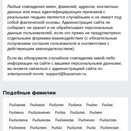
Любые совпадения имён, фамилий, адресов, контактных
данных или иных идентифицирующих признаков с
реальными людьми являются случайными и не имеют под
собой фактической основы. Администрация сайта не
собирает, не хранит и не обрабатывает персональные
данные пользователей, если это прямо не предусмотрено
отдельными формами взаимодействия (с обязательным
получением согласия пользователя в соответствии с
действующим законодательством).
Если вы обнаружили случайное совпадение какой‑либо
информации на сайте с вашими персональными данными,
вы можете связаться с администрацией сайта по
электронной почте:
support@bazaman.ru
.
Подобные фамилии
Рыбакова
Рыбаков
Рыбалко
Рыбина
Рыбин
Рыбак
Рыбкина
Рыбальченко
Рыбка
Рыбалка
Рыбкин
Рыбалкина
Рыбьякова
Рыбникова
Рыбченко
Рыбалова
Рыбников
Рыбалкин
Рыбас
Рыбалов
Рыба
Рыбинская