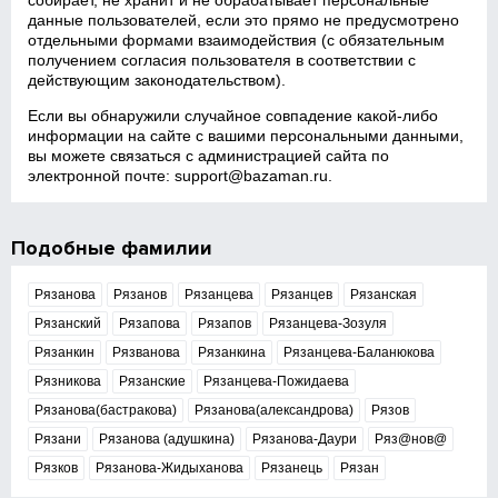
собирает, не хранит и не обрабатывает персональные
данные пользователей, если это прямо не предусмотрено
отдельными формами взаимодействия (с обязательным
получением согласия пользователя в соответствии с
действующим законодательством).
Если вы обнаружили случайное совпадение какой‑либо
информации на сайте с вашими персональными данными,
вы можете связаться с администрацией сайта по
электронной почте:
support@bazaman.ru
.
Подобные фамилии
Рязанова
Рязанов
Рязанцева
Рязанцев
Рязанская
Рязанский
Рязапова
Рязапов
Рязанцева-Зозуля
Рязанкин
Рязванова
Рязанкина
Рязанцева-Баланюкова
Рязникова
Рязанские
Рязанцева-Пожидаева
Рязанова(бастракова)
Рязанова(александрова)
Рязов
Рязани
Рязанова (адушкина)
Рязанова-Даури
Ряз@нов@
Рязков
Рязанова-Жидыханова
Рязанець
Рязан