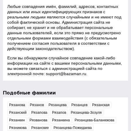
Любые совпадения имён, фамилий, адресов, контактных
данных или иных идентифицирующих признаков с
реальными людьми являются случайными и не имеют под
собой фактической основы. Администрация сайта не
собирает, не хранит и не обрабатывает персональные
данные пользователей, если это прямо не предусмотрено
отдельными формами взаимодействия (с обязательным
получением согласия пользователя в соответствии с
действующим законодательством).
Если вы обнаружили случайное совпадение какой‑либо
информации на сайте с вашими персональными данными,
вы можете связаться с администрацией сайта по
электронной почте:
support@bazaman.ru
.
Подобные фамилии
Рязанова
Рязанов
Рязанцева
Рязанцев
Рязанская
Рязанский
Рязапова
Рязапов
Рязанцева-Зозуля
Рязанкин
Рязванова
Рязанкина
Рязанцева-Баланюкова
Рязникова
Рязанские
Рязанцева-Пожидаева