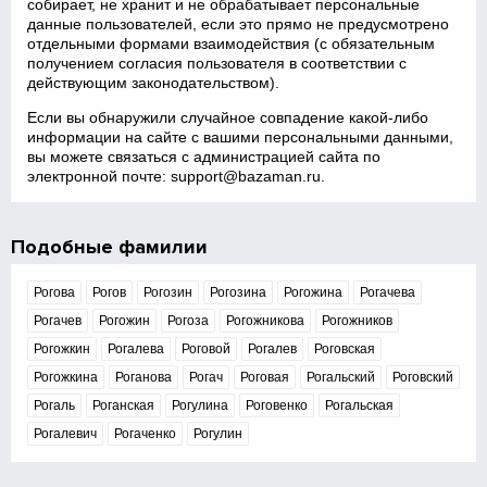
собирает, не хранит и не обрабатывает персональные
данные пользователей, если это прямо не предусмотрено
отдельными формами взаимодействия (с обязательным
получением согласия пользователя в соответствии с
действующим законодательством).
Если вы обнаружили случайное совпадение какой‑либо
информации на сайте с вашими персональными данными,
вы можете связаться с администрацией сайта по
электронной почте:
support@bazaman.ru
.
Подобные фамилии
Рогова
Рогов
Рогозин
Рогозина
Рогожина
Рогачева
Рогачев
Рогожин
Рогоза
Рогожникова
Рогожников
Рогожкин
Рогалева
Роговой
Рогалев
Роговская
Рогожкина
Роганова
Рогач
Роговая
Рогальский
Роговский
Рогаль
Роганская
Рогулина
Роговенко
Рогальская
Рогалевич
Рогаченко
Рогулин