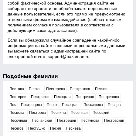
собой фактической основы. Администрация сайта не
собирает, не хранит и не обрабатывает персональные
данные пользователей, если это прямо не предусмотрено
отдельными формами взаимодействия (с обязательным
получением согласия пользователя в соответствии с
действующим законодательством).
Если вы обнаружили случайное совпадение какой‑либо
информации на сайте с вашими персональными данными,
вы можете связаться с администрацией сайта по
электронной почте:
support@bazaman.ru
.
Подобные фамилии
Пестова
Пестов
Пестерева
Пестрякова
Песков
Пестерев
Пестряков
Песоцкая
Пестриков
Пестрикова
Пес
Пестрецова
Песок
Песецкая
Пескишева
Песцов
Песцова
Пестрова
Песнина
Песочная
Песоцкий
Песочный
Песчанская
Пестрецов
Пестунова
Пестовский
Песегов
Пестушко
Песня
Песнева