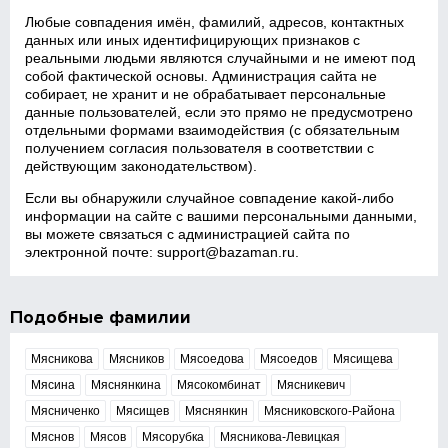
Любые совпадения имён, фамилий, адресов, контактных
данных или иных идентифицирующих признаков с
реальными людьми являются случайными и не имеют под
собой фактической основы. Администрация сайта не
собирает, не хранит и не обрабатывает персональные
данные пользователей, если это прямо не предусмотрено
отдельными формами взаимодействия (с обязательным
получением согласия пользователя в соответствии с
действующим законодательством).
Если вы обнаружили случайное совпадение какой‑либо
информации на сайте с вашими персональными данными,
вы можете связаться с администрацией сайта по
электронной почте:
support@bazaman.ru
.
Подобные фамилии
Мясникова
Мясников
Мясоедова
Мясоедов
Мясищева
Мясина
Мяснянкина
Мясокомбинат
Мясникевич
Мясниченко
Мясищев
Мяснянкин
Мясниковского-Района
Мяснов
Мясов
Мясорубка
Мясникова-Левицкая