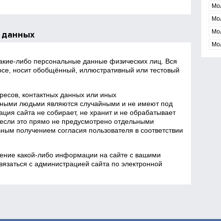
Мо
Мо
Мо
 данных
Мо
какие‑либо персональные данные физических лиц. Вся
се, носит обобщённый, иллюстративный или тестовый
есов, контактных данных или иных
ными людьми являются случайными и не имеют под
ция сайта не собирает, не хранит и не обрабатывает
если это прямо не предусмотрено отдельными
ным получением согласия пользователя в соответствии
ение какой‑либо информации на сайте с вашими
язаться с администрацией сайта по электронной