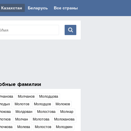
Казахстан
Беларусь
Все страны
обные фамилии
лчанова
Молчанов
Молодцова
лодых
Молотов
Молодцов
Молоков
локова
Молдован
Молостова
Молнар
лотков
Молчан
Молотова
Молоканова
лочкова
Молева
Молостов
Молодкин