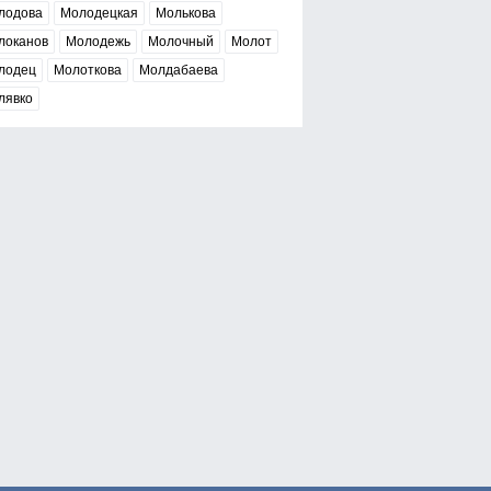
лодова
Молодецкая
Молькова
локанов
Молодежь
Молочный
Молот
лодец
Молоткова
Молдабаева
лявко