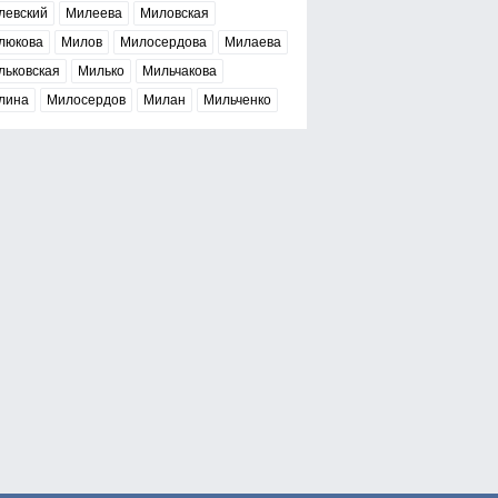
левский
Милеева
Миловская
люкова
Милов
Милосердова
Милаева
льковская
Милько
Мильчакова
лина
Милосердов
Милан
Мильченко