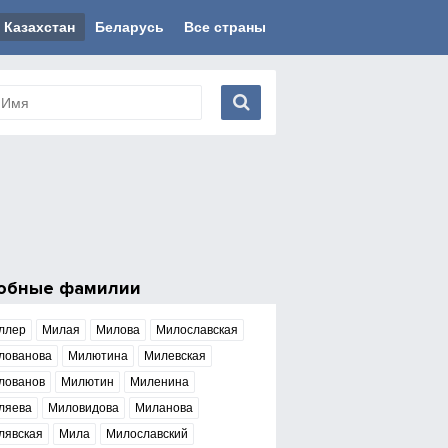
Казахстан
Беларусь
Все страны
обные фамилии
ллер
Милая
Милова
Милославская
лованова
Милютина
Милевская
лованов
Милютин
Миленина
ляева
Миловидова
Миланова
лявская
Мила
Милославский