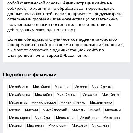
собой фактической основы. Администрация сайта не
собирает, не хранит и не обрабатывает персональные
данные пользователей, если это прямо не предусмотрено
отдельными формами взаимодействия (с обязательным
получением согласия пользователя в соответствии с
действующим законодательством).
Если вы обнаружили случайное совпадение какой‑либо
информации на сайте с вашими персональными данными,
вы можете связаться с администрацией сайта по
электронной почте:
support@bazaman.ru
.
Подобные фамилии
Михайлова
Михайлов
Михеева
Михеев
Михайленко
Михайловна
Михалёва
Михайлович
Михалев
Михайлюк
Михальчук
Михайловская
Михайличенко
Михальченко
Михно
Михаил
Михайловский
Михель
Михай
Михалыч
Михальцова
Михайлик
Михалкова
Михайлина
Михалков
Михина
Михневич
Михалевич
Михалюк
Михайлин