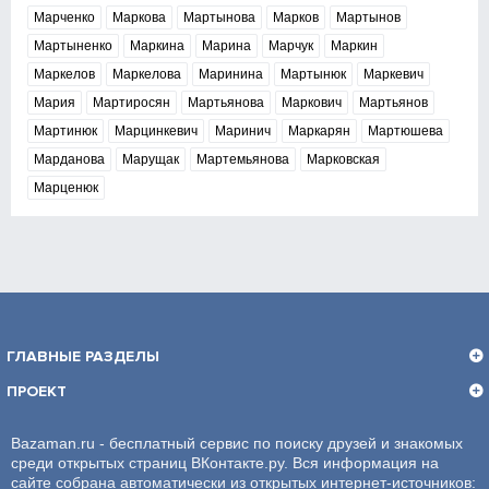
Марченко
Маркова
Мартынова
Марков
Мартынов
Мартыненко
Маркина
Марина
Марчук
Маркин
Маркелов
Маркелова
Маринина
Мартынюк
Маркевич
Мария
Мартиросян
Мартьянова
Маркович
Мартьянов
Мартинюк
Марцинкевич
Маринич
Маркарян
Мартюшева
Марданова
Марущак
Мартемьянова
Марковская
Марценюк
ГЛАВНЫЕ РАЗДЕЛЫ
ПРОЕКТ
Bazaman.ru - бесплатный сервис по поиску друзей и знакомых
среди открытых страниц ВКонтакте.ру. Вся информация на
сайте собрана автоматически из открытых интернет-источников: