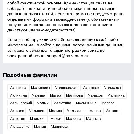
собой фактической основы. Администрация сайта не
собирает, не хранит и не обрабатывает персональные
данные пользователей, если это прямо не предусмотрено
отдельными формами взаимодействия (с обязательным
получением согласия пользователя в соответствии с
действующим законодательством).
Если вы обнаружили случайное совпадение какой‑либо
информации на сайте с вашими персональными данными,
вы можете связаться с администрацией сайта по
электронной почте:
support@bazaman.ru
.
Подобные фамилии
Мальцева
Малышева
Малиновская
Малышев
Малахова
Малинина
Малина
Малая
Маликова
Малахов
Малыгина
Малиновский
Малых
Малютина
Малышкина
Малова
Маликов
Малинин
Малыш
Малыхина
Малов
Малкин
Малютин
Малыхин
Малик
Малеева
Мальков
Малашенко
Малый
Малинова