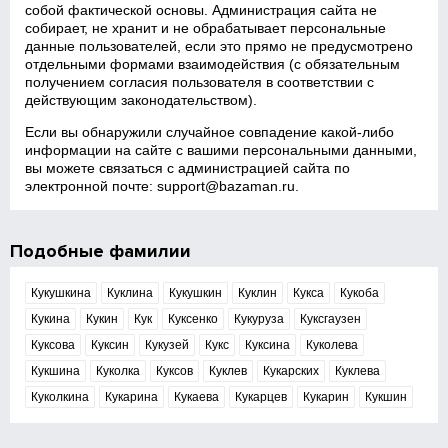
собой фактической основы. Администрация сайта не
собирает, не хранит и не обрабатывает персональные
данные пользователей, если это прямо не предусмотрено
отдельными формами взаимодействия (с обязательным
получением согласия пользователя в соответствии с
действующим законодательством).
Если вы обнаружили случайное совпадение какой‑либо
информации на сайте с вашими персональными данными,
вы можете связаться с администрацией сайта по
электронной почте:
support@bazaman.ru
.
Подобные фамилии
Кукушкина
Куклина
Кукушкин
Куклин
Кукса
Кукоба
Кукина
Кукин
Кук
Куксенко
Кукуруза
Куксгаузен
Куксова
Куксин
Кукузей
Кукс
Куксина
Куколева
Кукшина
Куколка
Куксов
Куклев
Кукарских
Куклева
Куколкина
Кукарина
Кукаева
Кукарцев
Кукарин
Кукшин