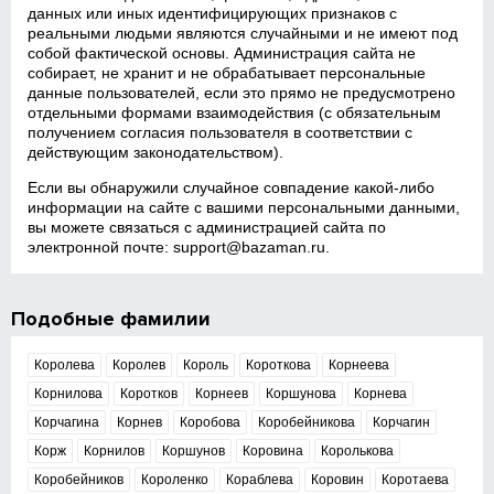
данных или иных идентифицирующих признаков с
реальными людьми являются случайными и не имеют под
собой фактической основы. Администрация сайта не
собирает, не хранит и не обрабатывает персональные
данные пользователей, если это прямо не предусмотрено
отдельными формами взаимодействия (с обязательным
получением согласия пользователя в соответствии с
действующим законодательством).
Если вы обнаружили случайное совпадение какой‑либо
информации на сайте с вашими персональными данными,
вы можете связаться с администрацией сайта по
электронной почте:
support@bazaman.ru
.
Подобные фамилии
Королева
Королев
Король
Короткова
Корнеева
Корнилова
Коротков
Корнеев
Коршунова
Корнева
Корчагина
Корнев
Коробова
Коробейникова
Корчагин
Корж
Корнилов
Коршунов
Коровина
Королькова
Коробейников
Короленко
Кораблева
Коровин
Коротаева