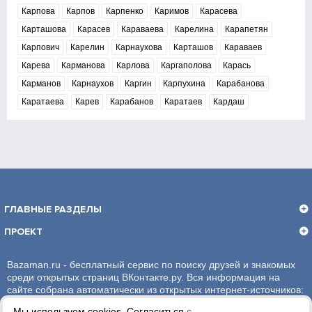
Карпова
Карпов
Карпенко
Каримов
Карасева
Карташова
Карасев
Караваева
Карелина
Карапетян
Карпович
Карелин
Карнаухова
Карташов
Караваев
Карева
Карманова
Карлова
Каргаполова
Карась
Карманов
Карнаухов
Каргин
Карпухина
Карабанова
Каратаева
Карев
Карабанов
Каратаев
Кардаш
ГЛАВНЫЕ РАЗДЕЛЫ
ПРОЕКТ
Bazaman.ru - бесплатный сервис по поиску друзей и знакомых
среди открытых страниц ВКонтакте.ру. Вся информация на
сайте собрана автоматически из открытых интернет-источников:
социальная сеть ВКонтакте.ру. За достоверность информации,
Мы используем cookies. Согласиться
с