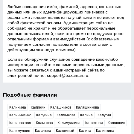
Любые совпадения имён, фамилий, адресов, контактных
данных или иных идентифицирующих признаков с
реальными людьми являются случайными и не имеют под
собой фактической основы. Администрация сайта не
собирает, не хранит и не обрабатывает персональные
данные пользователей, если это прямо не предусмотрено
отдельными формами взаимодействия (с обязательным
получением согласия пользователя в соответствии с
действующим законодательством).
Если вы обнаружили случайное совпадение какой‑либо
информации на сайте с вашими персональными данными,
вы можете связаться с администрацией сайта по
электронной почте:
support@bazaman.ru
.
Подобные фамилии
Калинина
Калинин
Калашников
Калашникова
Калиниченко
Калугина
Калмыкова
Калина
Калугин
Калиновская
Калмыков
Калимуллина
Калюжная
Калашник
Калимуллин
Калачева
Калюжный
Калита
Калинкина