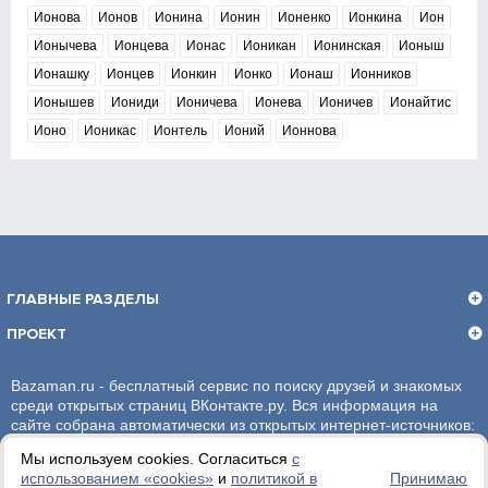
Ионова
Ионов
Ионина
Ионин
Ионенко
Ионкина
Ион
Ионычева
Ионцева
Ионас
Ионикан
Ионинская
Ионыш
Ионашку
Ионцев
Ионкин
Ионко
Ионаш
Ионников
Ионышев
Иониди
Ионичева
Ионева
Ионичев
Ионайтис
Ионо
Ионикас
Ионтель
Ионий
Ионнова
ГЛАВНЫЕ РАЗДЕЛЫ
ПРОЕКТ
Bazaman.ru - бесплатный сервис по поиску друзей и знакомых
среди открытых страниц ВКонтакте.ру. Вся информация на
сайте собрана автоматически из открытых интернет-источников:
социальная сеть ВКонтакте.ру. За достоверность информации,
Мы используем cookies. Согласиться
с
администрация сайта ответственности не несет.
использованием «сookies»
и
политикой в
Принимаю