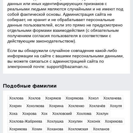
данных или иных идентифицирующих признаков с
реальными людьми являются случайными и не имеют под
собой фактической основы. Администрация сайта не
собирает, не хранит и не обрабатывает персональные
данные пользователей, если это прямо не предусмотрено
отдельными формами взаимодействия (с обязательным
получением согласия пользователя в соответствии с
действующим законодательством).
Если вы обнаружили случайное совпадение какой‑либо
информации на сайте с вашими персональными данными,
вы можете связаться с администрацией сайта по
электронной почте:
support@bazaman.ru
.
Подобные фамилии
Хохлова
Хохлов
Хохряков
Хохрякова
Хохол
Хохлачева
Хохрин
Хохолкова
Хохрина
Хохленко
Хохлачёв
Хохуля
Хоха
Хохрова
Хох
Хохловский
Хохлома
Хохлун
Хохлова-Жабреева
Хохлушка
Хохулин
Хохонік
Хохрекова
Хохрикова
Хохин
Хоханова
Хохломская
Хохланов