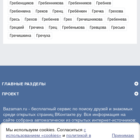
Гребенщиков
Гребенникова
Гребенников
Гребнев
Гребенкина
Греков
Гренц
Гребёнкин
Гречка
Грехова
Гресь
Грехов
Гребенев
Грех
Гречишникова
Гребенева
Грецкий
Гречина
Грец
Гребенькова
Гревцова
Гресько
Гречишкина
Гречуха
ГЛАВНЫЕ РАЗДЕЛЫ
ПРОЕКТ
Bazaman.ru - бесплатный сервис по поиску друзей и знакомых
среди открытых страниц ВКонтакте.ру. Вся информация на
сайте собрана автоматически из открытых интернет-источников:
социальная сеть ВКонтакте.ру. За достоверность информации,
Мы используем cookies. Согласиться
с
администрация сайта ответственности не несет.
использованием «сookies»
и
политикой в
Принимаю