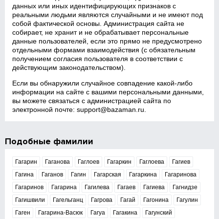
данных или иных идентифицирующих признаков с
реальными людьми являются случайными и не имеют под
собой фактической основы. Администрация сайта не
собирает, не хранит и не обрабатывает персональные
данные пользователей, если это прямо не предусмотрено
отдельными формами взаимодействия (с обязательным
получением согласия пользователя в соответствии с
действующим законодательством).
Если вы обнаружили случайное совпадение какой‑либо
информации на сайте с вашими персональными данными,
вы можете связаться с администрацией сайта по
электронной почте:
support@bazaman.ru
.
Подобные фамилии
Гагарин
Гаганова
Гаглоев
Гагаркин
Гаглоева
Гагиев
Гагина
Гаганов
Гагин
Гагарская
Гагаркина
Гагаринова
Гагаринов
Гагарина
Гагилева
Гагаев
Гагиева
Гагнидзе
Гагишвили
Гагельганц
Гагрова
Гагай
Гагонина
Гагулин
Гаген
Гагарина-Васюк
Гагуа
Гагакина
Гагунский