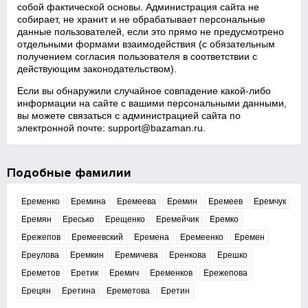
собой фактической основы. Администрация сайта не
собирает, не хранит и не обрабатывает персональные
данные пользователей, если это прямо не предусмотрено
отдельными формами взаимодействия (с обязательным
получением согласия пользователя в соответствии с
действующим законодательством).
Если вы обнаружили случайное совпадение какой‑либо
информации на сайте с вашими персональными данными,
вы можете связаться с администрацией сайта по
электронной почте:
support@bazaman.ru
.
Подобные фамилии
Еременко
Еремина
Еремеева
Еремин
Еремеев
Еремчук
Еремян
Ересько
Ерещенко
Еремейчик
Еремко
Ережепов
Еремеевский
Еремена
Еремеенко
Еремен
Ереулова
Еремкин
Еремичева
Еренкова
Ерешко
Ереметов
Еретик
Еремич
Еременков
Ережепова
Ерецян
Еретина
Ереметова
Еретин