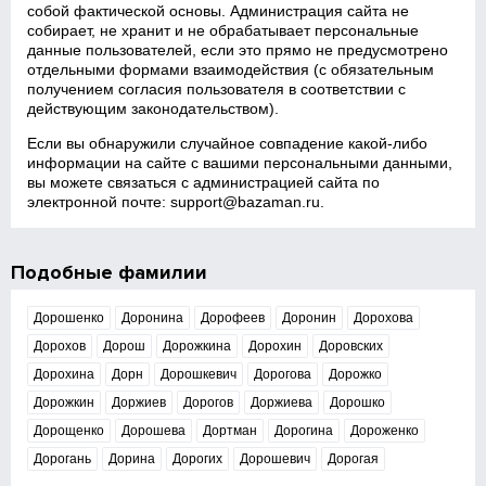
собой фактической основы. Администрация сайта не
собирает, не хранит и не обрабатывает персональные
данные пользователей, если это прямо не предусмотрено
отдельными формами взаимодействия (с обязательным
получением согласия пользователя в соответствии с
действующим законодательством).
Если вы обнаружили случайное совпадение какой‑либо
информации на сайте с вашими персональными данными,
вы можете связаться с администрацией сайта по
электронной почте:
support@bazaman.ru
.
Подобные фамилии
Дорошенко
Доронина
Дорофеев
Доронин
Дорохова
Дорохов
Дорош
Дорожкина
Дорохин
Доровских
Дорохина
Дорн
Дорошкевич
Дорогова
Дорожко
Дорожкин
Доржиев
Дорогов
Доржиева
Дорошко
Дорощенко
Дорошева
Дортман
Дорогина
Дороженко
Дорогань
Дорина
Дорогих
Дорошевич
Дорогая