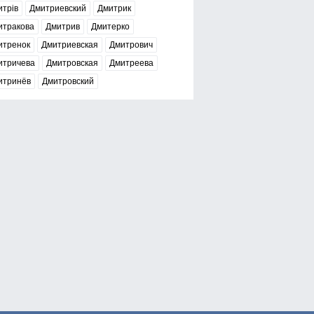
трів
Дмитриевский
Дмитрик
итракова
Дмитрив
Дмитерко
итренок
Дмитриевская
Дмитрович
итричева
Дмитровская
Дмитреева
итринёв
Дмитровский