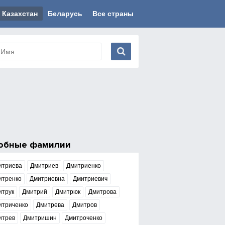
Казахстан
Беларусь
Все страны
обные фамилии
итриева
Дмитриев
Дмитриенко
итренко
Дмитриевна
Дмитриевич
итрук
Дмитрий
Дмитрюк
Дмитрова
итриченко
Дмитрева
Дмитров
итрев
Дмитришин
Дмитроченко