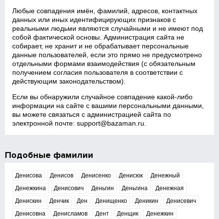
Любые совпадения имён, фамилий, адресов, контактных
данных или иных идентифицирующих признаков с
реальными людьми являются случайными и не имеют под
собой фактической основы. Администрация сайта не
собирает, не хранит и не обрабатывает персональные
данные пользователей, если это прямо не предусмотрено
отдельными формами взаимодействия (с обязательным
получением согласия пользователя в соответствии с
действующим законодательством).
Если вы обнаружили случайное совпадение какой‑либо
информации на сайте с вашими персональными данными,
вы можете связаться с администрацией сайта по
электронной почте:
support@bazaman.ru
.
Подобные фамилии
Денисова
Денисов
Денисенко
Денисюк
Денежный
Денежкина
Денисович
Деньгин
Деньгина
Денежная
Денискин
Денчик
Ден
Денищенко
Деникин
Денисевич
Денисовна
Денисламов
Дент
Денщик
Денежкин