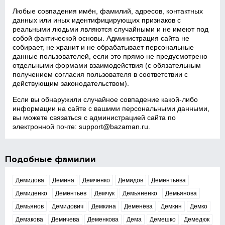
Любые совпадения имён, фамилий, адресов, контактных
данных или иных идентифицирующих признаков с
реальными людьми являются случайными и не имеют под
собой фактической основы. Администрация сайта не
собирает, не хранит и не обрабатывает персональные
данные пользователей, если это прямо не предусмотрено
отдельными формами взаимодействия (с обязательным
получением согласия пользователя в соответствии с
действующим законодательством).
Если вы обнаружили случайное совпадение какой‑либо
информации на сайте с вашими персональными данными,
вы можете связаться с администрацией сайта по
электронной почте:
support@bazaman.ru
.
Подобные фамилии
Демидова
Демина
Демченко
Демидов
Дементьева
Демиденко
Дементьев
Демчук
Демьяненко
Демьянова
Демьянов
Демидович
Демкина
Деменёва
Демкин
Демко
Демакова
Демичева
Деменкова
Дема
Демешко
Демедюк