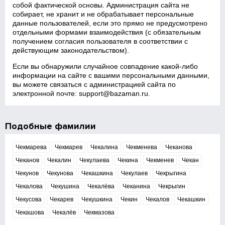
собой фактической основы. Администрация сайта не
собирает, не хранит и не обрабатывает персональные
данные пользователей, если это прямо не предусмотрено
отдельными формами взаимодействия (с обязательным
получением согласия пользователя в соответствии с
действующим законодательством).
Если вы обнаружили случайное совпадение какой‑либо
информации на сайте с вашими персональными данными,
вы можете связаться с администрацией сайта по
электронной почте:
support@bazaman.ru
.
Подобные фамилии
Чекмарева
Чекмарев
Чекалина
Чекменева
Чеканова
Чеканов
Чекалин
Чекулаева
Чекина
Чекменев
Чекан
Чекунов
Чекунова
Чекашкина
Чекулаев
Чекрыгина
Чекалова
Чекушина
Чекалёва
Чеканина
Чекрыгин
Чекусова
Чекарев
Чекушкина
Чекин
Чекалов
Чекашкин
Чекашова
Чекалёв
Чекмазова