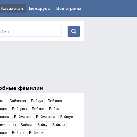
Казахстан
Беларусь
Все страны
обные фамилии
йко
Бойченко
Бойчук
Бойкова
йцов
Бойцова
Бойков
Бойка
йнова
Бойматов
Бойматова
Бойцун
ймирзаев
Бойша
Бойку
Бойкая
йцев
Бойчак
Бойкович