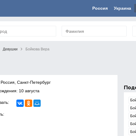
Россия
Украина
Девушки
Бойкова Вера
 Россия, Санкт-Петербург
Под
ождения: 10 августа
Бо
зать:
Бо
ь:
Бо
Бо
Бо