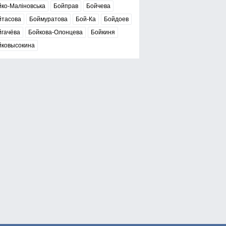
ко-Маліновська
Бойправ
Бойчева
йтасова
Боймуратова
Бой-Ка
Бойдоев
йгачёва
Бойкова-Олонцева
Бойкиня
йковысокина