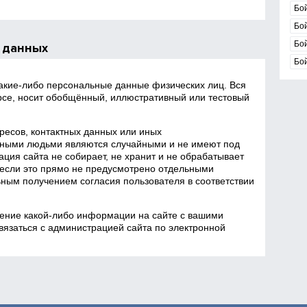
Бой
Бо
Бо
 данных
Бо
какие‑либо персональные данные физических лиц. Вся
се, носит обобщённый, иллюстративный или тестовый
есов, контактных данных или иных
ными людьми являются случайными и не имеют под
ция сайта не собирает, не хранит и не обрабатывает
если это прямо не предусмотрено отдельными
ным получением согласия пользователя в соответствии
ение какой‑либо информации на сайте с вашими
язаться с администрацией сайта по электронной