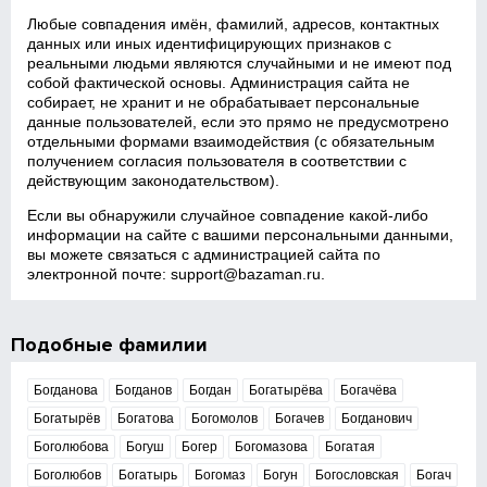
Любые совпадения имён, фамилий, адресов, контактных
данных или иных идентифицирующих признаков с
реальными людьми являются случайными и не имеют под
собой фактической основы. Администрация сайта не
собирает, не хранит и не обрабатывает персональные
данные пользователей, если это прямо не предусмотрено
отдельными формами взаимодействия (с обязательным
получением согласия пользователя в соответствии с
действующим законодательством).
Если вы обнаружили случайное совпадение какой‑либо
информации на сайте с вашими персональными данными,
вы можете связаться с администрацией сайта по
электронной почте:
support@bazaman.ru
.
Подобные фамилии
Богданова
Богданов
Богдан
Богатырёва
Богачёва
Богатырёв
Богатова
Богомолов
Богачев
Богданович
Боголюбова
Богуш
Богер
Богомазова
Богатая
Боголюбов
Богатырь
Богомаз
Богун
Богословская
Богач