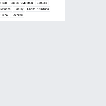
енков
Баева-Андреева
Баешко
ембаева
Баешу
Баева-Игнатова
ешева
Баевкин