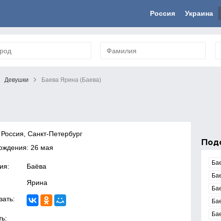
Россия
Украина
Девушки
Баева Ярина (Баева)
 Россия, Санкт-Петербург
Под
ождения: 26 мая
Ба
ия:
Баёва
Ба
Ярина
Ба
зать:
Ба
Ба
ь: