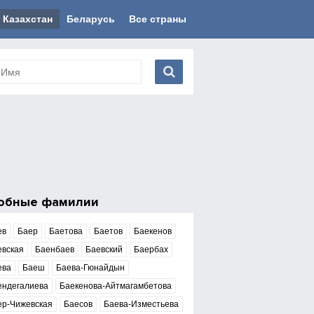
Казахстан
Беларусь
Все страны
обные фамилии
ев
Баер
Баетова
Баетов
Баекенов
евская
Баенбаев
Баевский
Баербах
ева
Баеш
Баева-Гюнайдын
ендегалиева
Баекенова-Айтмагамбетова
ер-Чижевская
Баесов
Баева-Изместьева