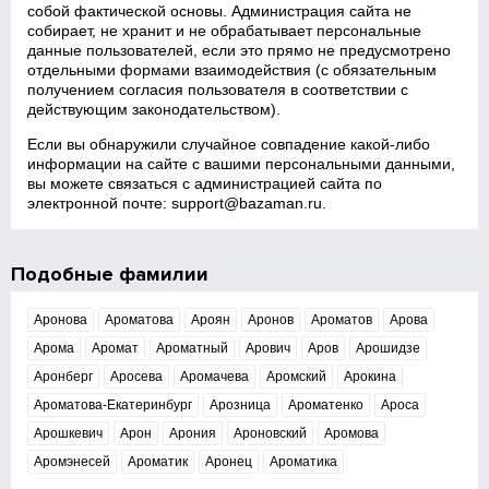
собой фактической основы. Администрация сайта не
собирает, не хранит и не обрабатывает персональные
данные пользователей, если это прямо не предусмотрено
отдельными формами взаимодействия (с обязательным
получением согласия пользователя в соответствии с
действующим законодательством).
Если вы обнаружили случайное совпадение какой‑либо
информации на сайте с вашими персональными данными,
вы можете связаться с администрацией сайта по
электронной почте:
support@bazaman.ru
.
Подобные фамилии
Аронова
Ароматова
Ароян
Аронов
Ароматов
Арова
Арома
Аромат
Ароматный
Арович
Аров
Арошидзе
Аронберг
Аросева
Аромачева
Аромский
Арокина
Ароматова-Екатеринбург
Арозница
Ароматенко
Ароса
Арошкевич
Арон
Арония
Ароновский
Аромова
Аромэнесей
Ароматик
Аронец
Ароматика