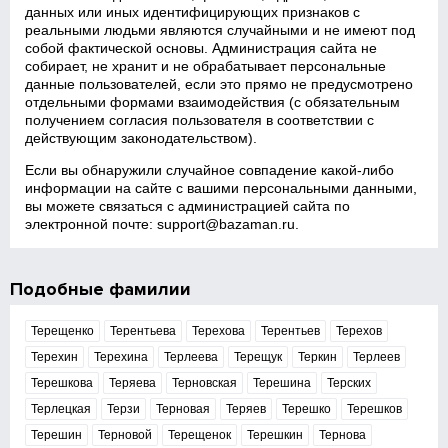
данных или иных идентифицирующих признаков с
реальными людьми являются случайными и не имеют под
собой фактической основы. Администрация сайта не
собирает, не хранит и не обрабатывает персональные
данные пользователей, если это прямо не предусмотрено
отдельными формами взаимодействия (с обязательным
получением согласия пользователя в соответствии с
действующим законодательством).
Если вы обнаружили случайное совпадение какой‑либо
информации на сайте с вашими персональными данными,
вы можете связаться с администрацией сайта по
электронной почте:
support@bazaman.ru
.
Подобные фамилии
Терещенко
Терентьева
Терехова
Терентьев
Терехов
Терехин
Терехина
Терлеева
Терещук
Теркин
Терлеев
Терешкова
Теряева
Терновская
Терешина
Терских
Терлецкая
Терзи
Терновая
Теряев
Терешко
Терешков
Терешин
Терновой
Терещенок
Терешкин
Тернова