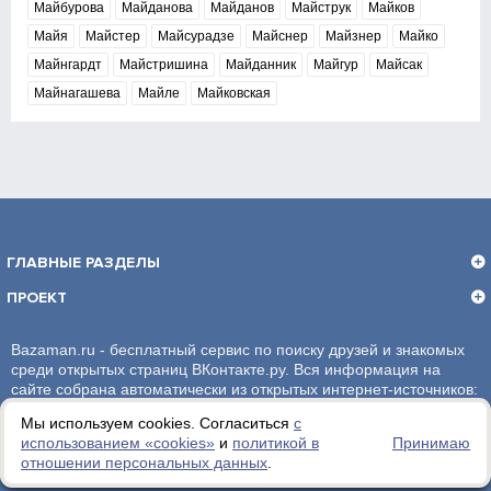
Майбурова
Майданова
Майданов
Майструк
Майков
Майя
Майстер
Майсурадзе
Майснер
Майзнер
Майко
Майнгардт
Майстришина
Майданник
Майгур
Майсак
Майнагашева
Майле
Майковская
ГЛАВНЫЕ РАЗДЕЛЫ
ПРОЕКТ
Bazaman.ru - бесплатный сервис по поиску друзей и знакомых
среди открытых страниц ВКонтакте.ру. Вся информация на
сайте собрана автоматически из открытых интернет-источников:
социальная сеть ВКонтакте.ру. За достоверность информации,
Мы используем cookies. Согласиться
с
администрация сайта ответственности не несет.
использованием «сookies»
и
политикой в
Принимаю
отношении персональных данных
.
Политика обработки персональных данных