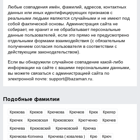
Любые совпадения имён, фамилий, адресов, контактных
данных или иных идентифицирующих признаков с
реальными людьми являются случайными и не имеют под
собой фактической основы. Администрация сайта не
собирает, не хранит и не обрабатывает персональные
данные пользователей, если это прямо не предусмотрено
отдельными формами взаимодействия (с обязательным
получением согласия пользователя в соответствии с
действующим законодательством).
Если вы обнаружили случайное совпадение какой‑либо
информации на сайте с вашими персональными данными,
вы можете связаться с администрацией сайта по
электронной почте:
support@bazaman.ru
.
Подобные фамилии
Крюкова
Крюков
Крючкова
Крючков
Крюк
Крюгер
Крючек
Крюковская
Крюковских
Крютченко
Крючев
Крючева
Крюковский
Крючковский
Крючка
Крючкова-Копнина
Крючева ( ковалева )
Крю
Крюч