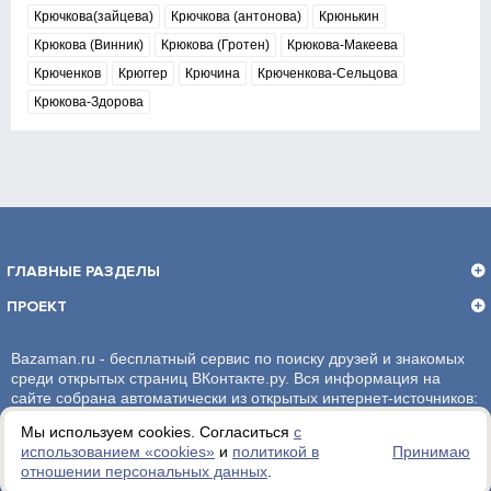
Крючкова(зайцева)
Крючкова (антонова)
Крюнькин
Крюкова (Винник)
Крюкова (Гротен)
Крюкова-Макеева
Крюченков
Крюггер
Крючина
Крюченкова-Сельцова
Крюкова-Здорова
ГЛАВНЫЕ РАЗДЕЛЫ
ПРОЕКТ
Bazaman.ru - бесплатный сервис по поиску друзей и знакомых
среди открытых страниц ВКонтакте.ру. Вся информация на
сайте собрана автоматически из открытых интернет-источников:
социальная сеть ВКонтакте.ру. За достоверность информации,
Мы используем cookies. Согласиться
с
администрация сайта ответственности не несет.
использованием «сookies»
и
политикой в
Принимаю
отношении персональных данных
.
Политика обработки персональных данных